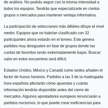
de análisis. No podrás seguir con la misma intensidad a
todos los equipos. Tendrás que especializarte en ciertos
grupos o mercados para mantener ventaja informativa.
La participación de selecciones más débiles diluye el nivel
medio. Equipos que no habrían clasificado con 32
participantes ahora estarán en el torneo. Esto genera
partidos muy desiguales en fase de grupos donde las
cuotas de favoritos serán extremadamente bajas. Buscar
valor en estos encuentros será difícil.
Estados Unidos, México y Canadá como sedes añaden el
factor de husos horarios. Partidos a las 3 de la madrugada
hora española afectarán cómo apuestas y cuánta
información tendrás disponible antes del cierre de
mercados. Algunos apostadores europeos renunciarán a
partidos nocturnos, lo que puede crear ineficiencias para