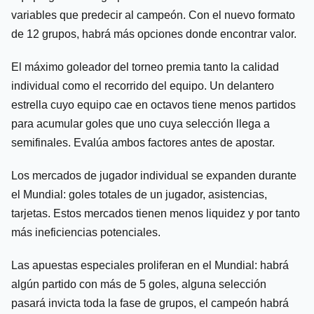
variables que predecir al campeón. Con el nuevo formato
de 12 grupos, habrá más opciones donde encontrar valor.
El máximo goleador del torneo premia tanto la calidad
individual como el recorrido del equipo. Un delantero
estrella cuyo equipo cae en octavos tiene menos partidos
para acumular goles que uno cuya selección llega a
semifinales. Evalúa ambos factores antes de apostar.
Los mercados de jugador individual se expanden durante
el Mundial: goles totales de un jugador, asistencias,
tarjetas. Estos mercados tienen menos liquidez y por tanto
más ineficiencias potenciales.
Las apuestas especiales proliferan en el Mundial: habrá
algún partido con más de 5 goles, alguna selección
pasará invicta toda la fase de grupos, el campeón habrá