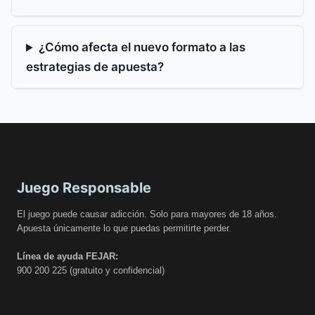
¿Cómo afecta el nuevo formato a las
estrategias de apuesta?
Juego Responsable
El juego puede causar adicción. Solo para mayores de 18 años.
Apuesta únicamente lo que puedas permitirte perder.
Línea de ayuda FEJAR:
900 200 225
(gratuito y confidencial)