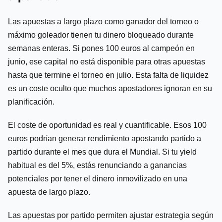
Las apuestas a largo plazo como ganador del torneo o
máximo goleador tienen tu dinero bloqueado durante
semanas enteras. Si pones 100 euros al campeón en
junio, ese capital no está disponible para otras apuestas
hasta que termine el torneo en julio. Esta falta de liquidez
es un coste oculto que muchos apostadores ignoran en su
planificación.
El coste de oportunidad es real y cuantificable. Esos 100
euros podrían generar rendimiento apostando partido a
partido durante el mes que dura el Mundial. Si tu yield
habitual es del 5%, estás renunciando a ganancias
potenciales por tener el dinero inmovilizado en una
apuesta de largo plazo.
Las apuestas por partido permiten ajustar estrategia según