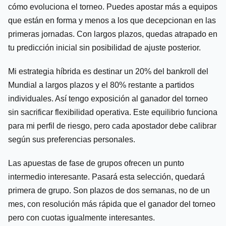
cómo evoluciona el torneo. Puedes apostar más a equipos
que están en forma y menos a los que decepcionan en las
primeras jornadas. Con largos plazos, quedas atrapado en
tu predicción inicial sin posibilidad de ajuste posterior.
Mi estrategia híbrida es destinar un 20% del bankroll del
Mundial a largos plazos y el 80% restante a partidos
individuales. Así tengo exposición al ganador del torneo
sin sacrificar flexibilidad operativa. Este equilibrio funciona
para mi perfil de riesgo, pero cada apostador debe calibrar
según sus preferencias personales.
Las apuestas de fase de grupos ofrecen un punto
intermedio interesante. Pasará esta selección, quedará
primera de grupo. Son plazos de dos semanas, no de un
mes, con resolución más rápida que el ganador del torneo
pero con cuotas igualmente interesantes.