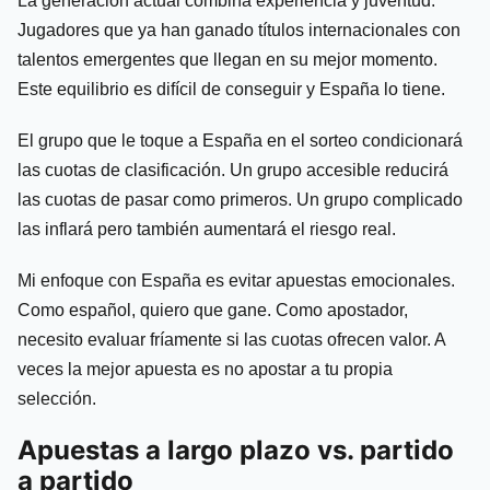
La generación actual combina experiencia y juventud.
Jugadores que ya han ganado títulos internacionales con
talentos emergentes que llegan en su mejor momento.
Este equilibrio es difícil de conseguir y España lo tiene.
El grupo que le toque a España en el sorteo condicionará
las cuotas de clasificación. Un grupo accesible reducirá
las cuotas de pasar como primeros. Un grupo complicado
las inflará pero también aumentará el riesgo real.
Mi enfoque con España es evitar apuestas emocionales.
Como español, quiero que gane. Como apostador,
necesito evaluar fríamente si las cuotas ofrecen valor. A
veces la mejor apuesta es no apostar a tu propia
selección.
Apuestas a largo plazo vs. partido
a partido