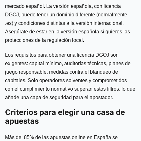
mercado español. La versión española, con licencia
DGOJ, puede tener un dominio diferente (normalmente
.es) y condiciones distintas a la versión internacional.
Asegúrate de estar en la versión española si quieres las
protecciones de la regulación local.
Los requisitos para obtener una licencia DGOJ son
exigentes: capital mínimo, auditorías técnicas, planes de
juego responsable, medidas contra el blanqueo de
capitales. Solo operadores solventes y comprometidos
con el cumplimiento normativo superan estos filtros, lo que
añade una capa de seguridad para el apostador.
Criterios para elegir una casa de
apuestas
Más del 85% de las apuestas online en España se