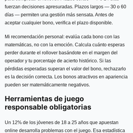
fuerzan decisiones apresuradas. Plazos largos — 30 o 60
días — permiten una gestión más sensata. Antes de
aceptar cualquier bono, verifica el plazo disponible.
Mi recomendación personal: evalúa cada bono con las
matemáticas, no con la emoción. Calcula cuánto esperas
perder durante el rollover basándote en el margen del
operador y tu porcentaje de acierto histórico. Si las
pérdidas esperadas superan el valor del bono, rechazarlo
es la decisión correcta. Los bonos atractivos en apariencia
pueden ser matemáticamente negativos.
Herramientas de juego
responsable obligatorias
Un 12% de los jóvenes de 18 a 25 años que apuestan
online desarrolla problemas con el juego. Esa estadística