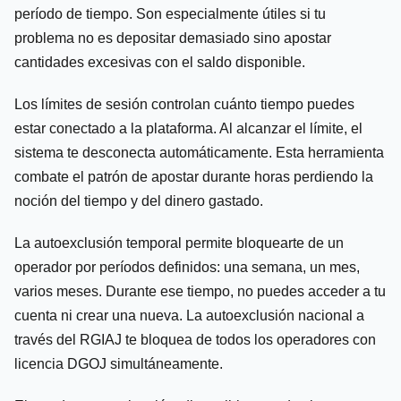
período de tiempo. Son especialmente útiles si tu
problema no es depositar demasiado sino apostar
cantidades excesivas con el saldo disponible.
Los límites de sesión controlan cuánto tiempo puedes
estar conectado a la plataforma. Al alcanzar el límite, el
sistema te desconecta automáticamente. Esta herramienta
combate el patrón de apostar durante horas perdiendo la
noción del tiempo y del dinero gastado.
La autoexclusión temporal permite bloquearte de un
operador por períodos definidos: una semana, un mes,
varios meses. Durante ese tiempo, no puedes acceder a tu
cuenta ni crear una nueva. La autoexclusión nacional a
través del RGIAJ te bloquea de todos los operadores con
licencia DGOJ simultáneamente.