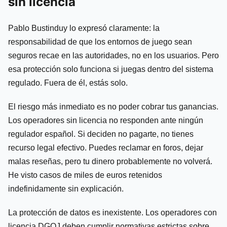
sin licencia
Pablo Bustinduy lo expresó claramente: la
responsabilidad de que los entornos de juego sean
seguros recae en las autoridades, no en los usuarios. Pero
esa protección solo funciona si juegas dentro del sistema
regulado. Fuera de él, estás solo.
El riesgo más inmediato es no poder cobrar tus ganancias.
Los operadores sin licencia no responden ante ningún
regulador español. Si deciden no pagarte, no tienes
recurso legal efectivo. Puedes reclamar en foros, dejar
malas reseñas, pero tu dinero probablemente no volverá.
He visto casos de miles de euros retenidos
indefinidamente sin explicación.
La protección de datos es inexistente. Los operadores con
licencia DGOJ deben cumplir normativas estrictas sobre