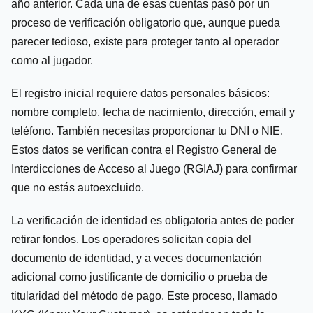
año anterior. Cada una de esas cuentas pasó por un
proceso de verificación obligatorio que, aunque pueda
parecer tedioso, existe para proteger tanto al operador
como al jugador.
El registro inicial requiere datos personales básicos:
nombre completo, fecha de nacimiento, dirección, email y
teléfono. También necesitas proporcionar tu DNI o NIE.
Estos datos se verifican contra el Registro General de
Interdicciones de Acceso al Juego (RGIAJ) para confirmar
que no estás autoexcluido.
La verificación de identidad es obligatoria antes de poder
retirar fondos. Los operadores solicitan copia del
documento de identidad, y a veces documentación
adicional como justificante de domicilio o prueba de
titularidad del método de pago. Este proceso, llamado