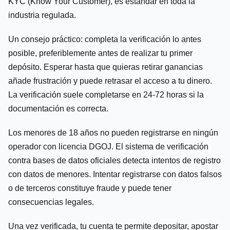
KYC (Know Your Customer), es estándar en toda la
industria regulada.
Un consejo práctico: completa la verificación lo antes
posible, preferiblemente antes de realizar tu primer
depósito. Esperar hasta que quieras retirar ganancias
añade frustración y puede retrasar el acceso a tu dinero.
La verificación suele completarse en 24-72 horas si la
documentación es correcta.
Los menores de 18 años no pueden registrarse en ningún
operador con licencia DGOJ. El sistema de verificación
contra bases de datos oficiales detecta intentos de registro
con datos de menores. Intentar registrarse con datos falsos
o de terceros constituye fraude y puede tener
consecuencias legales.
Una vez verificada, tu cuenta te permite depositar, apostar