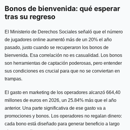
Bonos de bienvenida: qué esperar
tras su regreso
El Ministerio de Derechos Sociales señaló que el número
de jugadores online aumentó más de un 20% el año
pasado, justo cuando se recuperaron los bonos de
bienvenida. Esa correlación no es casualidad. Los bonos
son herramientas de captación poderosas, pero entender
sus condiciones es crucial para que no se conviertan en
trampas.
El gasto en marketing de los operadores alcanzó 664,40
millones de euros en 2026, un 25.84% más que el año
anterior. Una parte significativa de ese gasto va a
promociones y bonos. Los operadores no regalan dinero:
cada bono está diseñado para generar beneficio a largo