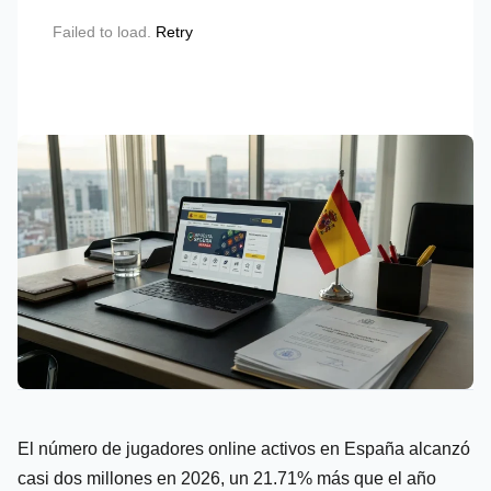
Failed to load.
Retry
El número de jugadores online activos en España alcanzó
casi dos millones en 2026, un 21.71% más que el año