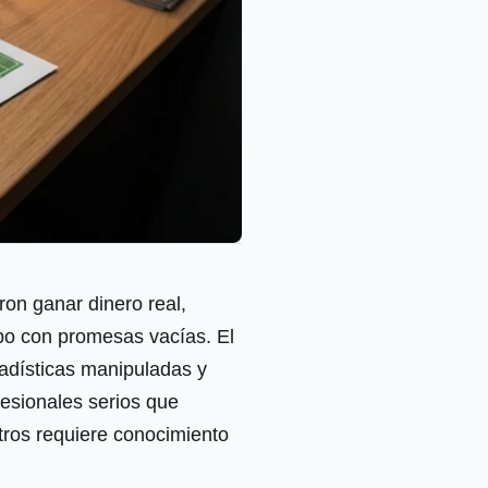
on ganar dinero real,
po con promesas vacías. El
adísticas manipuladas y
fesionales serios que
otros requiere conocimiento