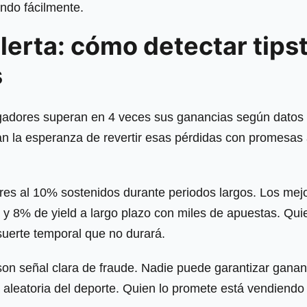
endo fácilmente.
lerta: cómo detectar tips
s
ugadores superan en 4 veces sus ganancias según datos o
tan la esperanza de revertir esas pérdidas con promesas
res al 10% sostenidos durante periodos largos. Los mejo
y 8% de yield a largo plazo con miles de apuestas. Qu
suerte temporal que no durará.
son señal clara de fraude. Nadie puede garantizar gana
a aleatoria del deporte. Quien lo promete está vendiendo