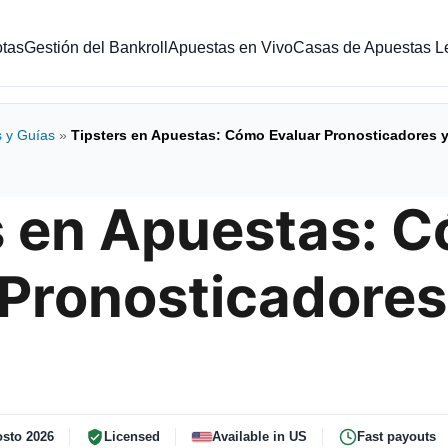
tas
Gestión del Bankroll
Apuestas en Vivo
Casas de Apuestas L
s y Guías
»
Tipsters en Apuestas: Cómo Evaluar Pronosticadores y 
s en Apuestas: 
Pronosticadores 
sto 2026
Licensed
Available in US
Fast payouts