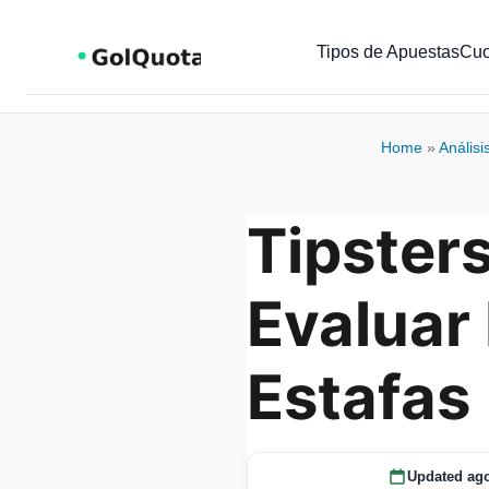
Tipos de Apuestas
Cuo
Home
»
Análisi
Tipster
Evaluar 
Estafas
Updated ago