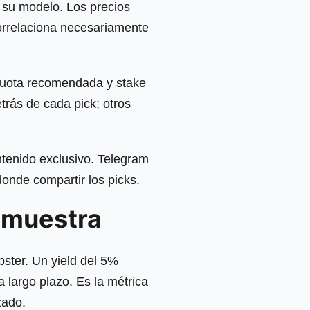
 su modelo. Los precios
orrelaciona necesariamente
 cuota recomendada y stake
trás de cada pick; otros
tenido exclusivo. Telegram
donde compartir los picks.
y muestra
pster. Un yield del 5%
 largo plazo. Es la métrica
zado.