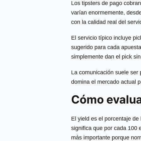
Los tipsters de pago cobra
varían enormemente, desde 
con la calidad real del servi
El servicio típico incluye 
sugerido para cada apuesta.
simplemente dan el pick sin
La comunicación suele ser 
domina el mercado actual po
Cómo evaluar
El yield es el porcentaje de
significa que por cada 100 
más importante porque norma